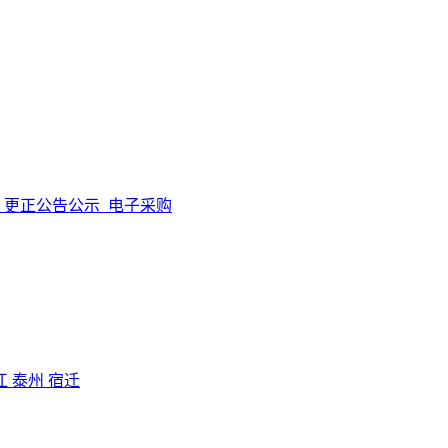
更正公告公示
电子采购
江
泰州
宿迁