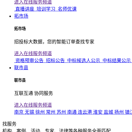
进入在线服务频道
直播讲座
培训学习
名师优课
拓市场
拓市场
招投标大数据，您的智能订单查找专家
进入在线服务频道
资格预审公告
招标公告
中标候选人公示
中标结果公示
联市县
联市县
互联互通 协同服务
进入在线服务频道
南京
无锡
徐州
常州
苏州
南通
连云港
淮安
盐城
扬州
镇
找服务
机构、案例、活动、专家、法律等各种服务全面匹配