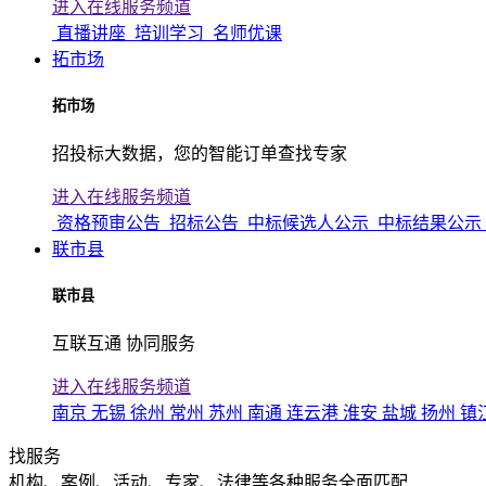
进入在线服务频道
直播讲座
培训学习
名师优课
拓市场
拓市场
招投标大数据，您的智能订单查找专家
进入在线服务频道
资格预审公告
招标公告
中标候选人公示
中标结果公示
联市县
联市县
互联互通 协同服务
进入在线服务频道
南京
无锡
徐州
常州
苏州
南通
连云港
淮安
盐城
扬州
镇
找服务
机构、案例、活动、专家、法律等各种服务全面匹配