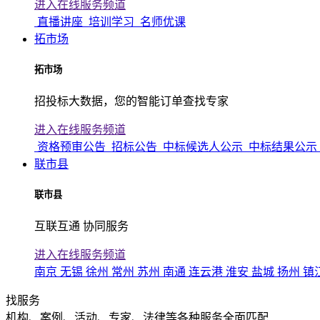
进入在线服务频道
直播讲座
培训学习
名师优课
拓市场
拓市场
招投标大数据，您的智能订单查找专家
进入在线服务频道
资格预审公告
招标公告
中标候选人公示
中标结果公示
联市县
联市县
互联互通 协同服务
进入在线服务频道
南京
无锡
徐州
常州
苏州
南通
连云港
淮安
盐城
扬州
镇
找服务
机构、案例、活动、专家、法律等各种服务全面匹配