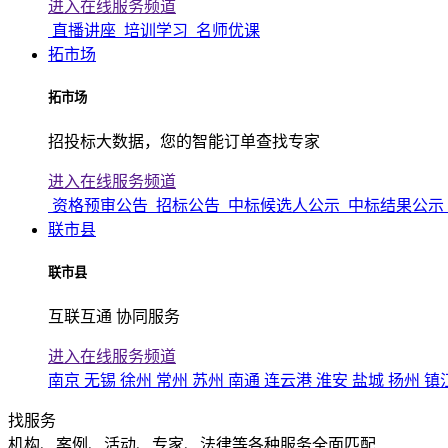
进入在线服务频道
直播讲座
培训学习
名师优课
拓市场
拓市场
招投标大数据，您的智能订单查找专家
进入在线服务频道
资格预审公告
招标公告
中标候选人公示
中标结果公示
联市县
联市县
互联互通 协同服务
进入在线服务频道
南京
无锡
徐州
常州
苏州
南通
连云港
淮安
盐城
扬州
镇
找服务
机构、案例、活动、专家、法律等各种服务全面匹配