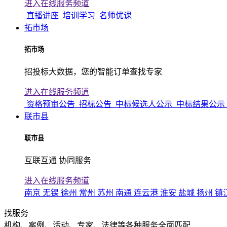
进入在线服务频道
直播讲座
培训学习
名师优课
拓市场
拓市场
招投标大数据，您的智能订单查找专家
进入在线服务频道
资格预审公告
招标公告
中标候选人公示
中标结果公示
联市县
联市县
互联互通 协同服务
进入在线服务频道
南京
无锡
徐州
常州
苏州
南通
连云港
淮安
盐城
扬州
镇
找服务
机构、案例、活动、专家、法律等各种服务全面匹配