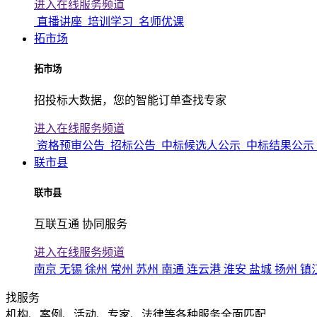
进入在线服务频道
直播讲座
培训学习
名师优课
拓市场
拓市场
招投标大数据，您的智能订单查找专家
进入在线服务频道
资格预审公告
招标公告
中标候选人公示
中标结果公示
联市县
联市县
互联互通 协同服务
进入在线服务频道
南京
无锡
徐州
常州
苏州
南通
连云港
淮安
盐城
扬州
镇
找服务
机构、案例、活动、专家、法律等各种服务全面匹配