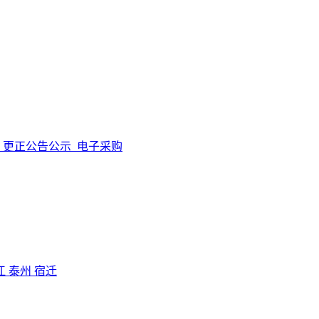
更正公告公示
电子采购
江
泰州
宿迁