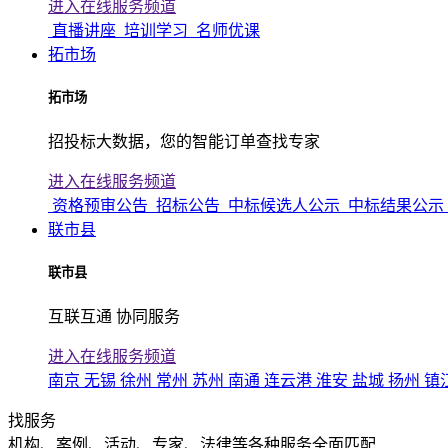
进入在线服务频道
直播讲座
培训学习
名师优课
拓市场
拓市场
招投标大数据，您的智能订单查找专家
进入在线服务频道
资格预审公告
招标公告
中标候选人公示
中标结果公示
联市县
联市县
互联互通 协同服务
进入在线服务频道
南京
无锡
徐州
常州
苏州
南通
连云港
淮安
盐城
扬州
镇
找服务
机构、案例、活动、专家、法律等各种服务全面匹配