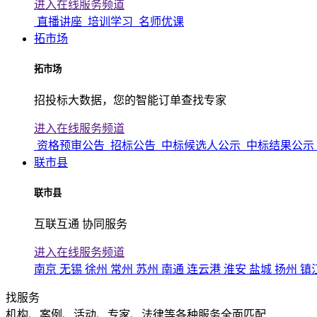
进入在线服务频道
直播讲座
培训学习
名师优课
拓市场
拓市场
招投标大数据，您的智能订单查找专家
进入在线服务频道
资格预审公告
招标公告
中标候选人公示
中标结果公示
联市县
联市县
互联互通 协同服务
进入在线服务频道
南京
无锡
徐州
常州
苏州
南通
连云港
淮安
盐城
扬州
镇
找服务
机构、案例、活动、专家、法律等各种服务全面匹配