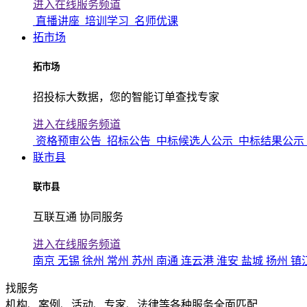
进入在线服务频道
直播讲座
培训学习
名师优课
拓市场
拓市场
招投标大数据，您的智能订单查找专家
进入在线服务频道
资格预审公告
招标公告
中标候选人公示
中标结果公示
联市县
联市县
互联互通 协同服务
进入在线服务频道
南京
无锡
徐州
常州
苏州
南通
连云港
淮安
盐城
扬州
镇
找服务
机构、案例、活动、专家、法律等各种服务全面匹配