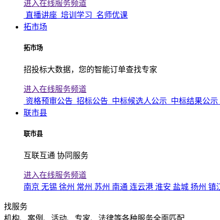
进入在线服务频道
直播讲座
培训学习
名师优课
拓市场
拓市场
招投标大数据，您的智能订单查找专家
进入在线服务频道
资格预审公告
招标公告
中标候选人公示
中标结果公示
联市县
联市县
互联互通 协同服务
进入在线服务频道
南京
无锡
徐州
常州
苏州
南通
连云港
淮安
盐城
扬州
镇
找服务
机构、案例、活动、专家、法律等各种服务全面匹配