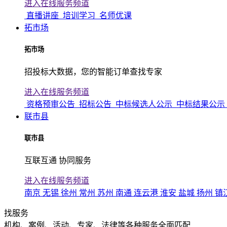
进入在线服务频道
直播讲座
培训学习
名师优课
拓市场
拓市场
招投标大数据，您的智能订单查找专家
进入在线服务频道
资格预审公告
招标公告
中标候选人公示
中标结果公示
联市县
联市县
互联互通 协同服务
进入在线服务频道
南京
无锡
徐州
常州
苏州
南通
连云港
淮安
盐城
扬州
镇
找服务
机构、案例、活动、专家、法律等各种服务全面匹配