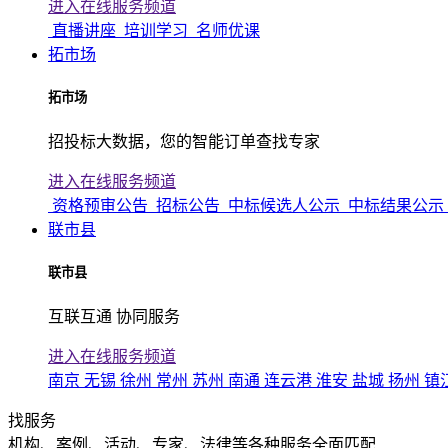
进入在线服务频道
直播讲座
培训学习
名师优课
拓市场
拓市场
招投标大数据，您的智能订单查找专家
进入在线服务频道
资格预审公告
招标公告
中标候选人公示
中标结果公示
联市县
联市县
互联互通 协同服务
进入在线服务频道
南京
无锡
徐州
常州
苏州
南通
连云港
淮安
盐城
扬州
镇
找服务
机构、案例、活动、专家、法律等各种服务全面匹配