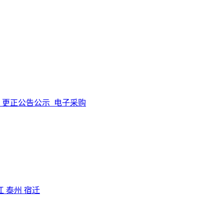
更正公告公示
电子采购
江
泰州
宿迁