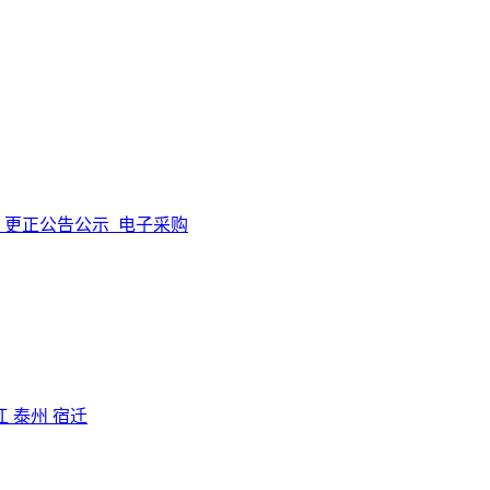
更正公告公示
电子采购
江
泰州
宿迁