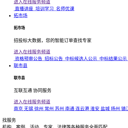
进入在线服务频道
直播讲座
培训学习
名师优课
拓市场
拓市场
招投标大数据，您的智能订单查找专家
进入在线服务频道
资格预审公告
招标公告
中标候选人公示
中标结果公示
联市县
联市县
互联互通 协同服务
进入在线服务频道
南京
无锡
徐州
常州
苏州
南通
连云港
淮安
盐城
扬州
镇
找服务
机构、案例、活动、专家、法律等各种服务全面匹配