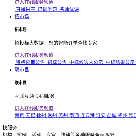
进入在线服务频道
直播讲座
培训学习
名师优课
拓市场
拓市场
招投标大数据，您的智能订单查找专家
进入在线服务频道
资格预审公告
招标公告
中标候选人公示
中标结果公示
联市县
联市县
互联互通 协同服务
进入在线服务频道
南京
无锡
徐州
常州
苏州
南通
连云港
淮安
盐城
扬州
镇
找服务
机构、案例、活动、专家、法律等各种服务全面匹配