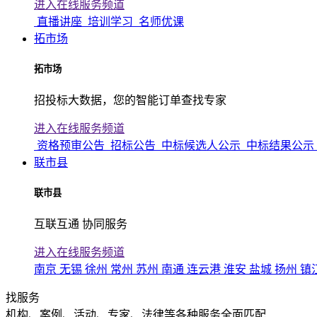
进入在线服务频道
直播讲座
培训学习
名师优课
拓市场
拓市场
招投标大数据，您的智能订单查找专家
进入在线服务频道
资格预审公告
招标公告
中标候选人公示
中标结果公示
联市县
联市县
互联互通 协同服务
进入在线服务频道
南京
无锡
徐州
常州
苏州
南通
连云港
淮安
盐城
扬州
镇
找服务
机构、案例、活动、专家、法律等各种服务全面匹配