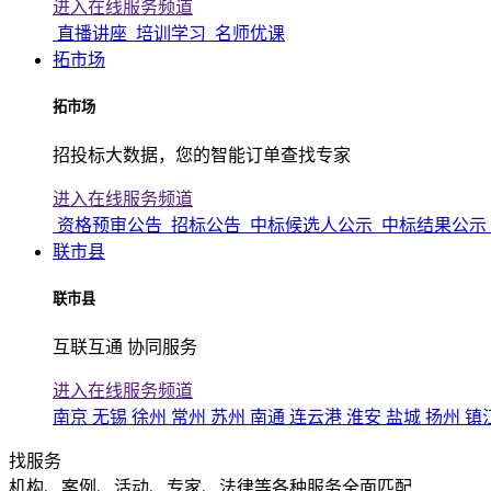
进入在线服务频道
直播讲座
培训学习
名师优课
拓市场
拓市场
招投标大数据，您的智能订单查找专家
进入在线服务频道
资格预审公告
招标公告
中标候选人公示
中标结果公示
联市县
联市县
互联互通 协同服务
进入在线服务频道
南京
无锡
徐州
常州
苏州
南通
连云港
淮安
盐城
扬州
镇
找服务
机构、案例、活动、专家、法律等各种服务全面匹配