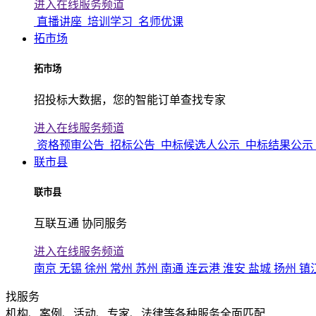
进入在线服务频道
直播讲座
培训学习
名师优课
拓市场
拓市场
招投标大数据，您的智能订单查找专家
进入在线服务频道
资格预审公告
招标公告
中标候选人公示
中标结果公示
联市县
联市县
互联互通 协同服务
进入在线服务频道
南京
无锡
徐州
常州
苏州
南通
连云港
淮安
盐城
扬州
镇
找服务
机构、案例、活动、专家、法律等各种服务全面匹配