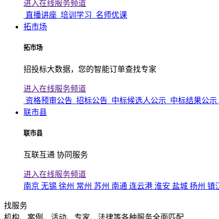
进入在线服务频道
直播讲座
培训学习
名师优课
拓市场
拓市场
招投标大数据，您的智能订单查找专家
进入在线服务频道
资格预审公告
招标公告
中标候选人公示
中标结果公示
联市县
联市县
互联互通 协同服务
进入在线服务频道
南京
无锡
徐州
常州
苏州
南通
连云港
淮安
盐城
扬州
镇
找服务
机构、案例、活动、专家、法律等各种服务全面匹配