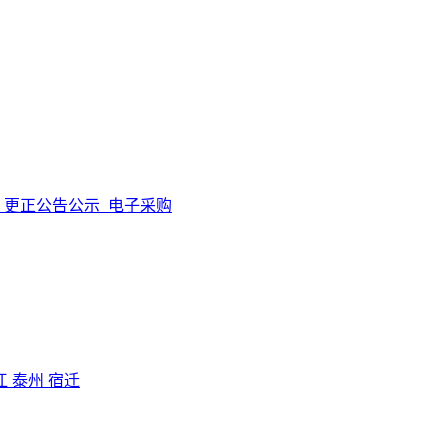
更正公告公示
电子采购
江
泰州
宿迁