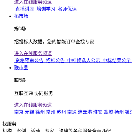
进入在线服务频道
直播讲座
培训学习
名师优课
拓市场
拓市场
招投标大数据，您的智能订单查找专家
进入在线服务频道
资格预审公告
招标公告
中标候选人公示
中标结果公示
联市县
联市县
互联互通 协同服务
进入在线服务频道
南京
无锡
徐州
常州
苏州
南通
连云港
淮安
盐城
扬州
镇
找服务
机构、案例、活动、专家、法律等各种服务全面匹配