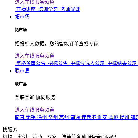
进入在线服务频道
直播讲座
培训学习
名师优课
拓市场
拓市场
招投标大数据，您的智能订单查找专家
进入在线服务频道
资格预审公告
招标公告
中标候选人公示
中标结果公示
联市县
联市县
互联互通 协同服务
进入在线服务频道
南京
无锡
徐州
常州
苏州
南通
连云港
淮安
盐城
扬州
镇
找服务
机构、案例、活动、专家、法律等各种服务全面匹配