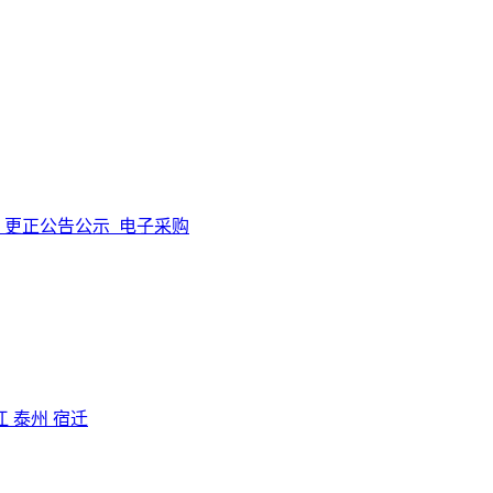
更正公告公示
电子采购
江
泰州
宿迁