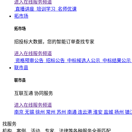
进入在线服务频道
直播讲座
培训学习
名师优课
拓市场
拓市场
招投标大数据，您的智能订单查找专家
进入在线服务频道
资格预审公告
招标公告
中标候选人公示
中标结果公示
联市县
联市县
互联互通 协同服务
进入在线服务频道
南京
无锡
徐州
常州
苏州
南通
连云港
淮安
盐城
扬州
镇
找服务
机构、案例、活动、专家、法律等各种服务全面匹配