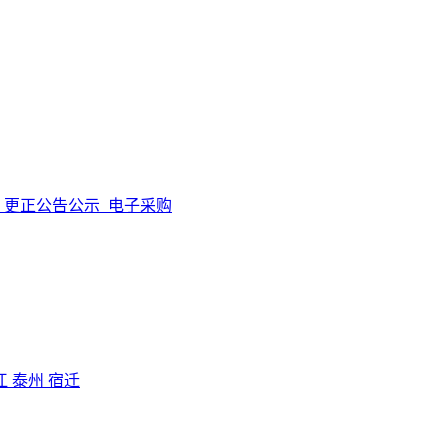
更正公告公示
电子采购
江
泰州
宿迁