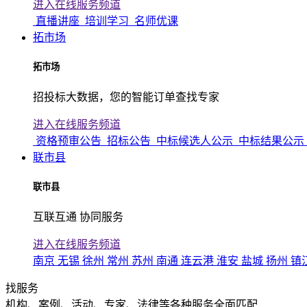
进入在线服务频道
直播讲座
培训学习
名师优课
拓市场
拓市场
招投标大数据，您的智能订单查找专家
进入在线服务频道
资格预审公告
招标公告
中标候选人公示
中标结果公示
联市县
联市县
互联互通 协同服务
进入在线服务频道
南京
无锡
徐州
常州
苏州
南通
连云港
淮安
盐城
扬州
镇
找服务
机构、案例、活动、专家、法律等各种服务全面匹配