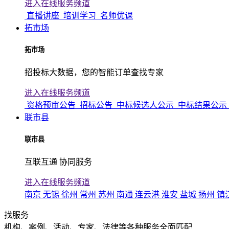
进入在线服务频道
直播讲座
培训学习
名师优课
拓市场
拓市场
招投标大数据，您的智能订单查找专家
进入在线服务频道
资格预审公告
招标公告
中标候选人公示
中标结果公示
联市县
联市县
互联互通 协同服务
进入在线服务频道
南京
无锡
徐州
常州
苏州
南通
连云港
淮安
盐城
扬州
镇
找服务
机构、案例、活动、专家、法律等各种服务全面匹配