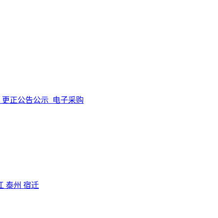
更正公告公示
电子采购
江
泰州
宿迁