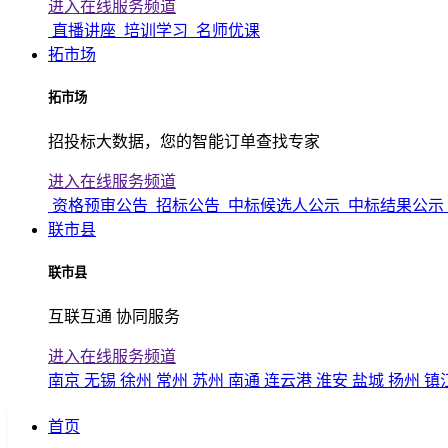
进入在线服务频道
直播讲座
培训学习
名师优课
拓市场
拓市场
招投标大数据，您的智能订单查找专家
进入在线服务频道
资格预审公告
招标公告
中标候选人公示
中标结果公示
联市县
联市县
互联互通 协同服务
进入在线服务频道
南京
无锡
徐州
常州
苏州
南通
连云港
淮安
盐城
扬州
镇
首页