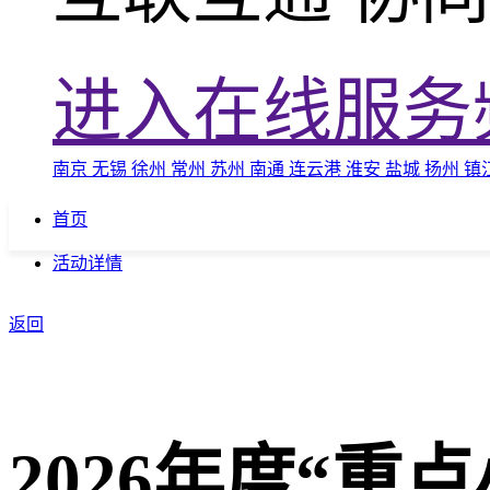
进入在线服务
南京
无锡
徐州
常州
苏州
南通
连云港
淮安
盐城
扬州
镇
首页
活动详情
返回
2026年度“重