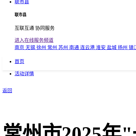
联市县
联市县
互联互通 协同服务
进入在线服务频道
南京
无锡
徐州
常州
苏州
南通
连云港
淮安
盐城
扬州
镇
首页
活动详情
返回
常州市2025