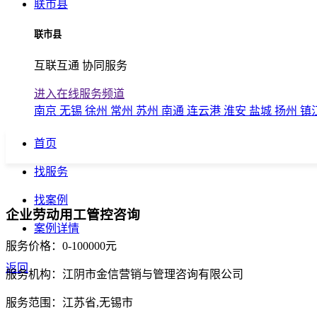
联市县
联市县
互联互通 协同服务
进入在线服务频道
南京
无锡
徐州
常州
苏州
南通
连云港
淮安
盐城
扬州
镇
首页
找服务
找案例
企业劳动用工管控咨询
案例详情
服务价格：
0-100000元
返回
服务机构：
江阴市金信营销与管理咨询有限公司
服务范围：
江苏省,无锡市