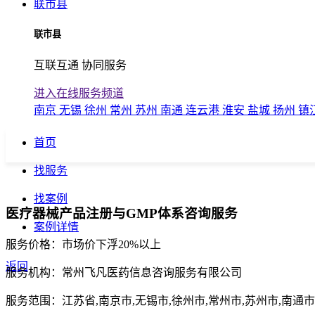
联市县
联市县
互联互通 协同服务
进入在线服务频道
南京
无锡
徐州
常州
苏州
南通
连云港
淮安
盐城
扬州
镇
首页
找服务
找案例
医疗器械产品注册与GMP体系咨询服务
案例详情
服务价格：
市场价下浮20%以上
返回
服务机构：
常州飞凡医药信息咨询服务有限公司
服务范围：
江苏省,南京市,无锡市,徐州市,常州市,苏州市,南通市