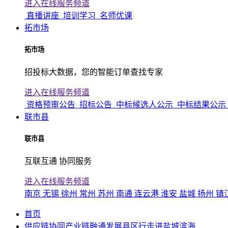
进入在线服务频道
直播讲座
培训学习
名师优课
拓市场
拓市场
招投标大数据，您的智能订单查找专家
进入在线服务频道
资格预审公告
招标公告
中标候选人公示
中标结果公示
联市县
联市县
互联互通 协同服务
进入在线服务频道
南京
无锡
徐州
常州
苏州
南通
连云港
淮安
盐城
扬州
镇
首页
供应链协同产业链融通发展县区行走进盐城滨海